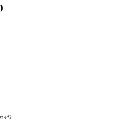
0
rt 443