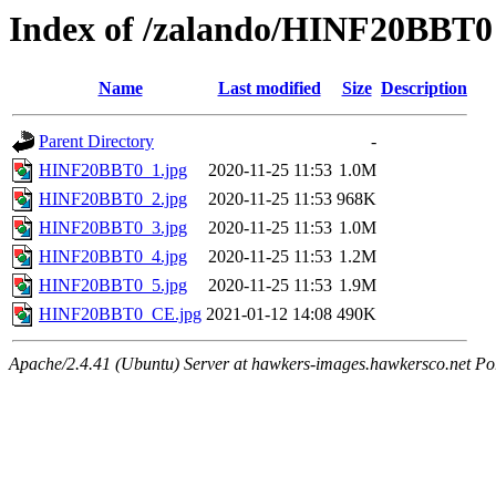
Index of /zalando/HINF20BBT0
Name
Last modified
Size
Description
Parent Directory
-
HINF20BBT0_1.jpg
2020-11-25 11:53
1.0M
HINF20BBT0_2.jpg
2020-11-25 11:53
968K
HINF20BBT0_3.jpg
2020-11-25 11:53
1.0M
HINF20BBT0_4.jpg
2020-11-25 11:53
1.2M
HINF20BBT0_5.jpg
2020-11-25 11:53
1.9M
HINF20BBT0_CE.jpg
2021-01-12 14:08
490K
Apache/2.4.41 (Ubuntu) Server at hawkers-images.hawkersco.net Po