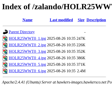
Index of /zalando/HOLR25WW
Name
Last modified
Size
Description
Parent Directory
-
HOLR25WWT0_1.jpg
2025-08-26 10:35
247K
HOLR25WWT0_2.jpg
2025-08-26 10:35
226K
HOLR25WWT0_3.jpg
2025-08-26 10:35
352K
HOLR25WWT0_4.jpg
2025-08-26 10:35
386K
HOLR25WWT0_5.jpg
2025-08-26 10:35
371K
HOLR25WWT0_6.jpg
2025-08-26 10:35
2.4M
Apache/2.4.41 (Ubuntu) Server at hawkers-images.hawkersco.net Po