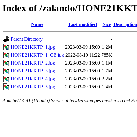
Index of /zalando/HONE21KK
Name
Last modified
Size
Descriptio
Parent Directory
-
HONE21KKTP_1.jpg
2023-03-09 15:00
1.2M
HONE21KKTP_1_CE.jpg
2022-08-19 11:22
785K
HONE21KKTP_2.jpg
2023-03-09 15:00
1.1M
HONE21KKTP_3.jpg
2023-03-09 15:00
1.7M
HONE21KKTP_4.jpg
2023-03-09 15:00
2.2M
HONE21KKTP_5.jpg
2023-03-09 15:00
1.4M
Apache/2.4.41 (Ubuntu) Server at hawkers-images.hawkersco.net Po