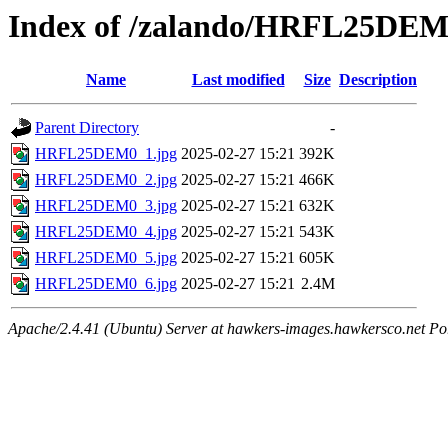
Index of /zalando/HRFL25DE
Name
Last modified
Size
Description
Parent Directory
-
HRFL25DEM0_1.jpg
2025-02-27 15:21
392K
HRFL25DEM0_2.jpg
2025-02-27 15:21
466K
HRFL25DEM0_3.jpg
2025-02-27 15:21
632K
HRFL25DEM0_4.jpg
2025-02-27 15:21
543K
HRFL25DEM0_5.jpg
2025-02-27 15:21
605K
HRFL25DEM0_6.jpg
2025-02-27 15:21
2.4M
Apache/2.4.41 (Ubuntu) Server at hawkers-images.hawkersco.net Po