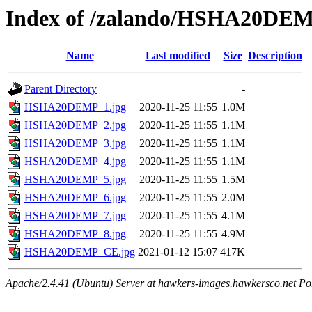
Index of /zalando/HSHA20DE
Name
Last modified
Size
Description
Parent Directory
-
HSHA20DEMP_1.jpg
2020-11-25 11:55
1.0M
HSHA20DEMP_2.jpg
2020-11-25 11:55
1.1M
HSHA20DEMP_3.jpg
2020-11-25 11:55
1.1M
HSHA20DEMP_4.jpg
2020-11-25 11:55
1.1M
HSHA20DEMP_5.jpg
2020-11-25 11:55
1.5M
HSHA20DEMP_6.jpg
2020-11-25 11:55
2.0M
HSHA20DEMP_7.jpg
2020-11-25 11:55
4.1M
HSHA20DEMP_8.jpg
2020-11-25 11:55
4.9M
HSHA20DEMP_CE.jpg
2021-01-12 15:07
417K
Apache/2.4.41 (Ubuntu) Server at hawkers-images.hawkersco.net Po