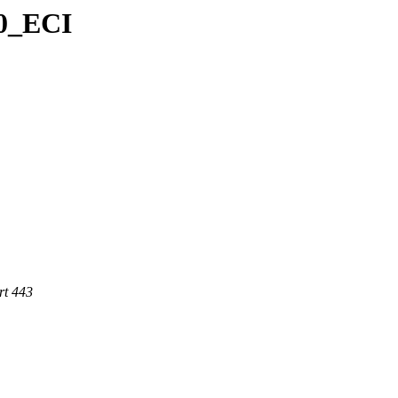
0_ECI
rt 443